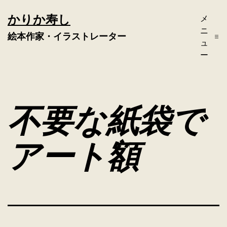
コ
かりか寿し
メ
ン
ニ
絵本作家・イラストレーター
テ
ュ
ー
ン
ツ
へ
不要な紙袋で
ス
キ
アート額
ッ
プ