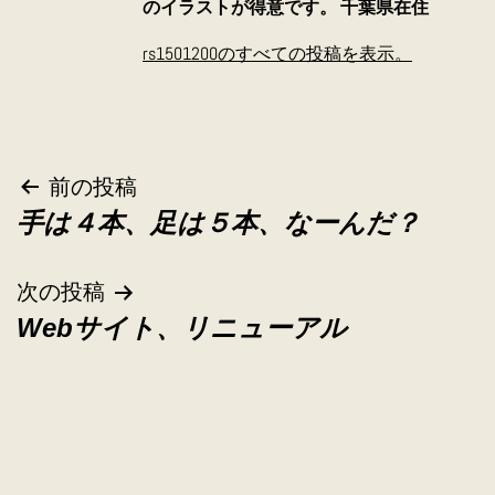
のイラストが得意です。 千葉県在住
rs1501200のすべての投稿を表示。
投
前の投稿
手は４本、足は５本、なーんだ？
稿
ナ
次の投稿
Webサイト、リニューアル
ビ
ゲ
ー