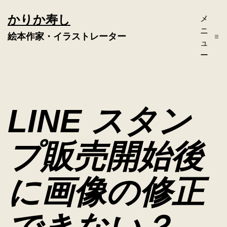
コ
かりか寿し
メ
ン
ニ
絵本作家・イラストレーター
テ
ュ
ー
ン
ツ
へ
LINE スタン
ス
キ
プ販売開始後
ッ
プ
に画像の修正