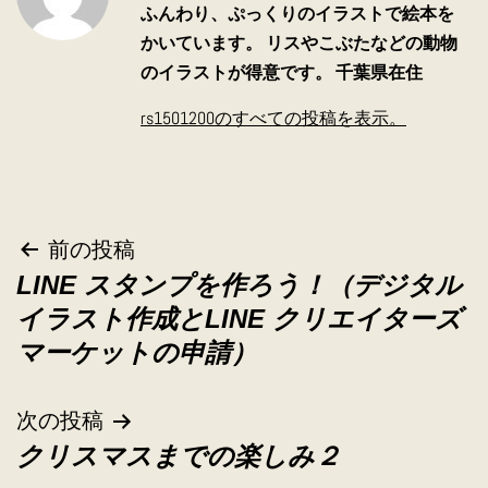
ふんわり、ぷっくりのイラストで絵本を
かいています。 リスやこぶたなどの動物
のイラストが得意です。 千葉県在住
rs1501200のすべての投稿を表示。
投
前の投稿
LINE スタンプを作ろう！（デジタル
稿
イラスト作成とLINE クリエイターズ
ナ
マーケットの申請）
ビ
次の投稿
ゲ
クリスマスまでの楽しみ２