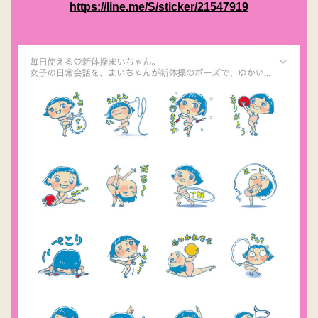
https://line.me/S/sticker/21547919