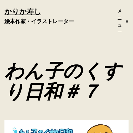
コ
かりか寿し
メ
ン
ニ
絵本作家・イラストレーター
テ
ュ
ー
ン
ツ
へ
わん子のくす
ス
キ
り日和＃７
ッ
プ