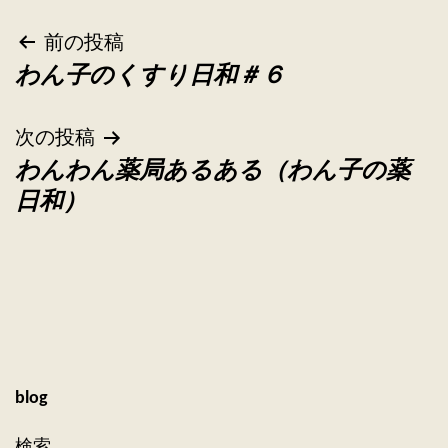
投
前の投稿
わん子のくすり日和＃６
稿
ナ
次の投稿
わんわん薬局あるある（わん子の薬
ビ
日和）
ゲ
ー
シ
ョ
blog
ン
検索…