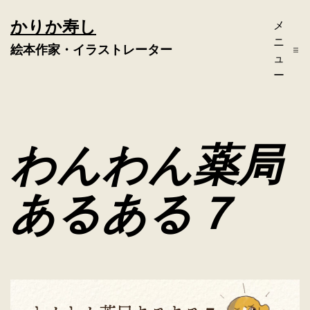
コ
かりか寿し
メ
ン
ニ
絵本作家・イラストレーター
テ
ュ
ー
ン
ツ
へ
わんわん薬局
ス
キ
あるある７
ッ
プ