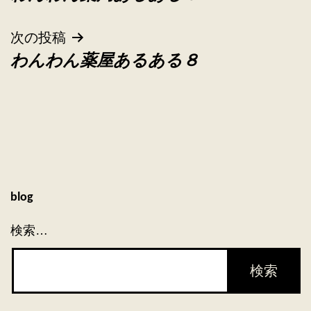
稿
ナ
次の投稿
わんわん薬屋あるある８
ビ
ゲ
ー
シ
ョ
blog
ン
検索…