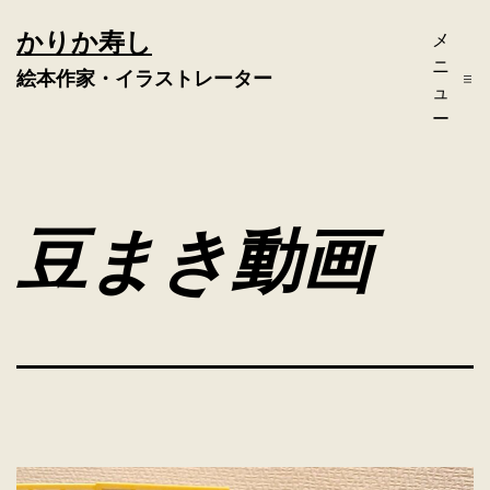
コ
かりか寿し
メ
ン
ニ
絵本作家・イラストレーター
テ
ュ
ー
ン
ツ
へ
豆まき動画
ス
キ
ッ
プ