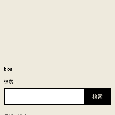
と
は
家
事？
blog
検索…