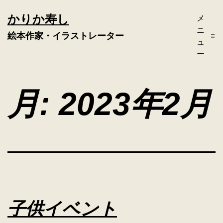
コ
かりか寿し
メ
ン
ニ
絵本作家・イラストレーター
テ
ュ
ー
ン
ツ
月:
2023年2月
へ
ス
キ
ッ
プ
子供イベント