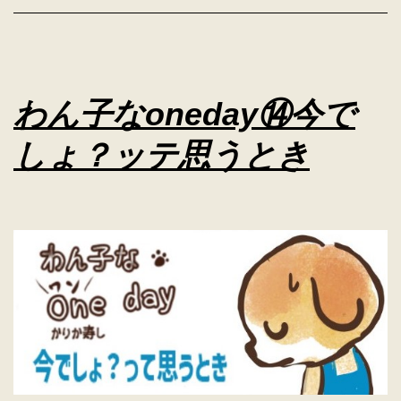
わん子なoneday⑭今で
しょ？ッテ思うとき