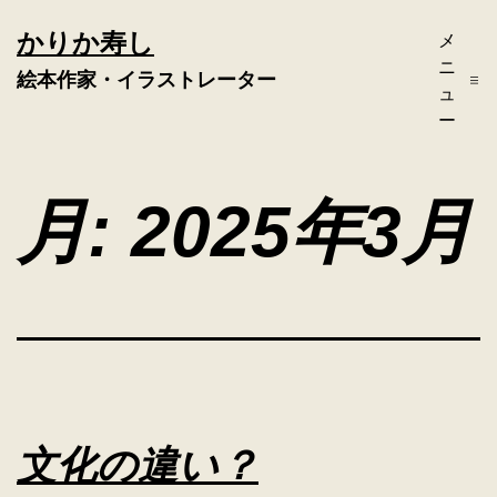
コ
かりか寿し
メ
ン
ニ
絵本作家・イラストレーター
テ
ュ
ー
ン
ツ
月:
2025年3月
へ
ス
キ
ッ
プ
文化の違い？