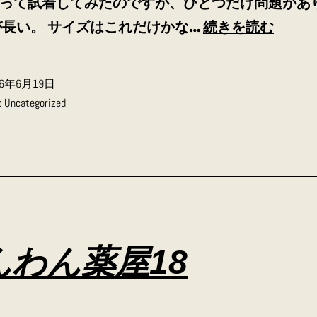
って試着してみたのですが、ひとつだけ問題があ
今
が長い。 サイズはこれだけかな…
続きを読む
日
の
26年6月19日
気
:
Uncategorized
ま
ず
み
日
記
15
んわん薬屋18