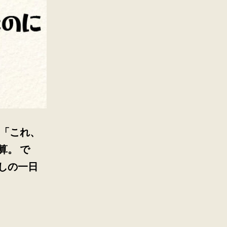
 「これ、
算。 で
しの一日