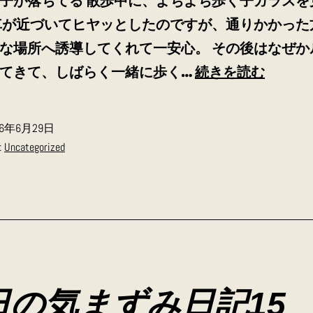
子が落ちてる 散歩中に、よちよち歩く子ガラスを
車が近づいてヒヤッとしたのですが、通りかかった
な場所へ誘導してくれて一安心。 その後はなぜか
今
てきて、しばらく一緒に歩く…
続きを読む
日
の
26年6月29日
気
:
Uncategorized
ま
ず
み
日
記
16
日の気まずみ日記15