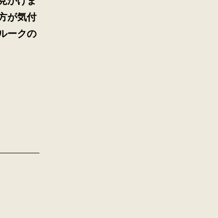
見かけま
方が気付
ルークの