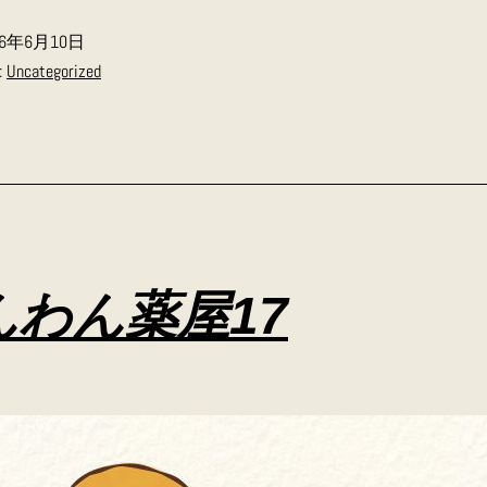
わ
26年6月10日
ん
:
Uncategorized
薬
屋
18
んわん薬屋17