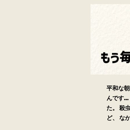
平和な朝
んです…
た。 殺
ど、 な