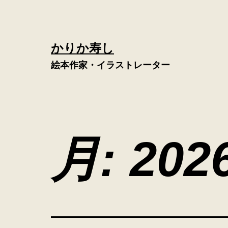
コ
ン
テ
かりか寿し
ン
絵本作家・イラストレーター
ツ
へ
ス
キ
月:
20
ッ
プ