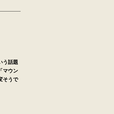
ウ
マ
いう話題
「マウン
変そうで
生
ま
れ
変