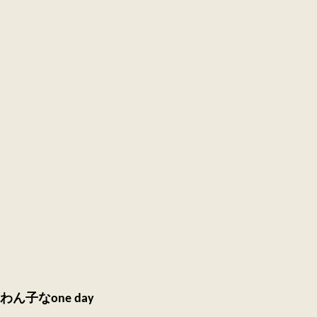
わ
る
な
ら
わん子なone day