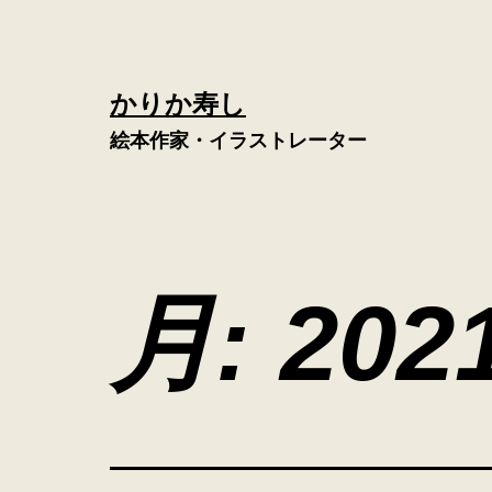
コ
ン
テ
かりか寿し
ン
絵本作家・イラストレーター
ツ
へ
ス
キ
月:
20
ッ
プ