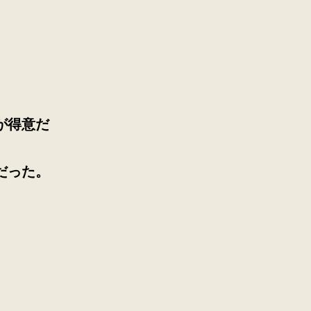
が得意だ
た。
だった。
お
面
の
ト
ラ