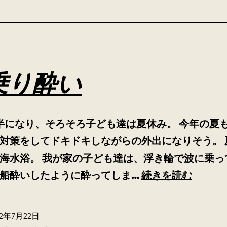
ろ
く
乗り酔い
半になり、そろそろ子ども達は夏休み。 今年の夏
対策をしてドキドキしながらの外出になりそう。 
海水浴。 我が家の子ども達は、浮き輪で波に乗っ
波
船酔いしたように酔ってしま…
続きを読む
乗
り
22年7月22日
酔