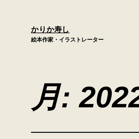
コ
ン
テ
かりか寿し
ン
絵本作家・イラストレーター
ツ
へ
ス
キ
月:
20
ッ
プ