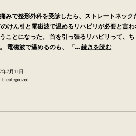
ビ
リ
痛みで整形外科を受診したら、ストレートネック
首のけん引と電磁波で温めるリハビリが必要と言わ
うことになった。 首を引っ張るリハビリって、ち
リ
。 電磁波で温めるのも、 「…
続きを読む
ハ
ビ
22年7月11日
リ
:
Uncategorized