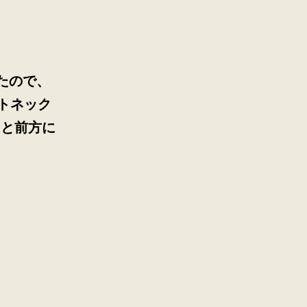
たので、
トネック
ると前方に