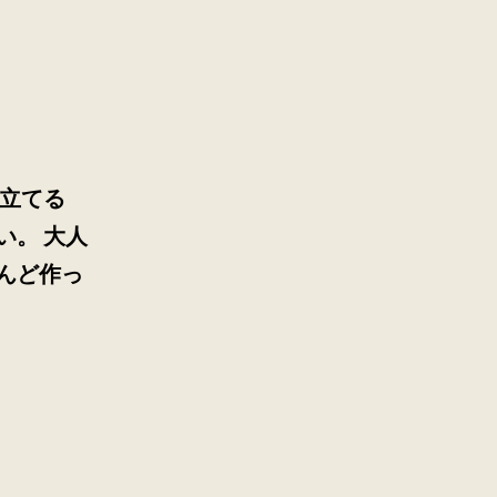
み立てる
い。 大人
んど作っ