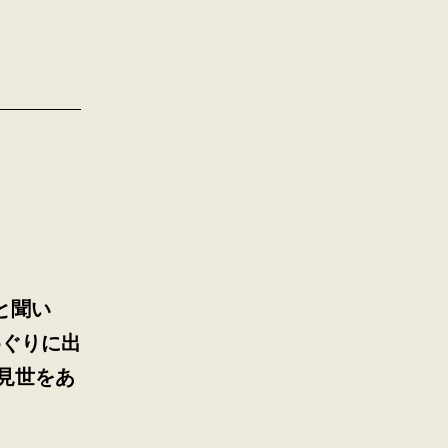
と聞い
めぐりに出
見世をあ