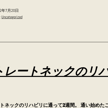
仲
22年7月20日
見
:
Uncategorized
世
め
ぐ
り
トレートネックのリ
トネックのリハビリに通って2週間。 通い始めた