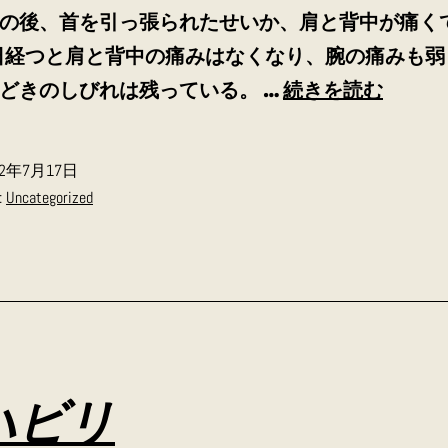
の後、首を引っ張られたせいか、肩と背中が痛く
0日経つと肩と背中の痛みはなくなり、腕の痛みも
ス
どきのしびれは残っている。 …
続きを読む
ト
レ
22年7月17日
ー
:
Uncategorized
ト
ネ
ッ
ク
の
リ
ハビリ
ハ