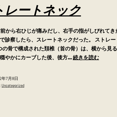
トレートネック
間前から右ひじが痛みだし、右手の指がしびれてき
で診察したら、スレートネックだった。 ストレー
つの骨で構成された頚椎（首の骨）は、横から見
ス
穏やかにカーブした後、後方…
続きを読む
ト
レ
22年7月8日
ー
:
Uncategorized
ト
ネ
ッ