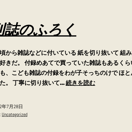
刊誌のふろく
頃から雑誌などに付いている 紙を切り抜いて 組
好きだ。 付録めあてで買っていた雑誌もあるくら
も、こども雑誌の付録をわが子そっちのけで ほと
月
た。 丁寧に切り抜いて…
続きを読む
刊
誌
22年7月28日
の
:
Uncategorized
ふ