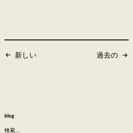
投
新しい
過去の
稿
の
ペ
ー
blog
ジ
検索…