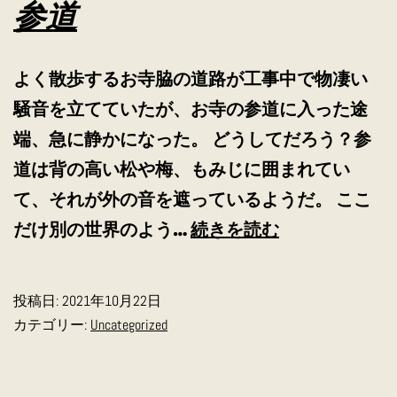
参道
ム
カ
よく散歩するお寺脇の道路が工事中で物凄い
ー
騒音を立てていたが、お寺の参道に入った途
ド
端、急に静かになった。 どうしてだろう？参
の
道は背の高い松や梅、もみじに囲まれてい
作
て、それが外の音を遮っているようだ。 ここ
り
参
だけ別の世界のよう…
続きを読む
方
道
投稿日:
2021年10月22日
カテゴリー:
Uncategorized