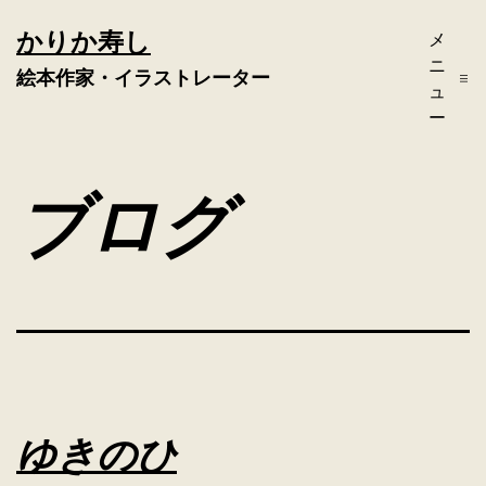
コ
かりか寿し
メ
ン
ニ
絵本作家・イラストレーター
テ
ュ
ー
ン
ツ
ブログ
へ
ス
キ
ッ
プ
ゆきのひ