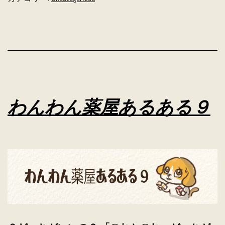
薬
屋
あ
る
あ
る
わんわん薬屋あるある９
10