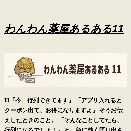
る
あ
る
わんわん薬屋あるある11
12
11「今、行列できてます」 「アプリ入れると
クーポン出て、お得になりますよ」 そうお伝
えしたときのこと。 「そんなことしてたら、
行列になるでしょ！」 と、急に熱く語り出さ