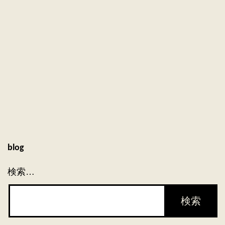
薬
局
あ
る
あ
る
７
blog
検索…