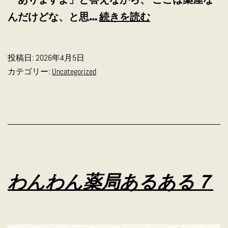
わ
んだけどな、と思…
続きを読む
ん
わ
投稿日:
2026年4月5日
ん
カテゴリー:
Uncategorized
薬
屋
あ
る
あ
る
わんわん薬局あるある７
８