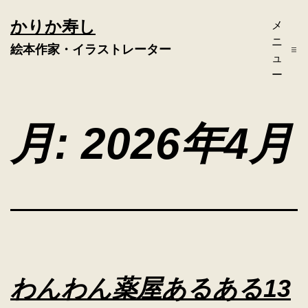
コ
かりか寿し
メ
ン
ニ
絵本作家・イラストレーター
テ
ュ
ー
ン
ツ
月:
2026年4月
へ
ス
キ
ッ
プ
わんわん薬屋あるある13