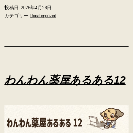
わ
投稿日:
2026年4月26日
ん
カテゴリー:
Uncategorized
薬
屋
あ
る
あ
る
わんわん薬屋あるある12
13