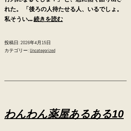
れた。 「後ろの人待たせる人、いるでしょ。
わ
私そうい…
続きを読む
ん
わ
投稿日:
2026年4月15日
ん
カテゴリー:
Uncategorized
薬
屋
あ
る
あ
る
わんわん薬屋あるある10
11