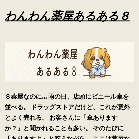
る
わんわん薬屋あるある８
９
８薬屋なのに… 雨の日、店頭にビニール傘を
並べる。 ドラッグストアだけど、これが意外
とよく売れる。 お客さんに「傘あります
か？」と聞かれることも多い。 そのたびに
「ありますよ」と答えながら、 ここは薬屋な